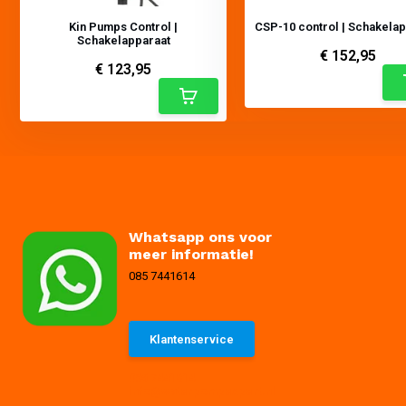
Kin Pumps Control |
CSP-10 control | Schakela
Schakelapparaat
€ 152,95
€ 123,95
Whatsapp ons voor
meer informatie!
085 7441614
Klantenservice
085 7441614
info@waterpompexpert.nl