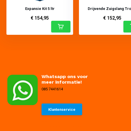
Expansie Kit 5 ltr
Drijvende Zuigslang Tr
€ 154,95
€ 152,95
Whatsapp ons voor
meer informatie!
085 7441614
Klantenservice
085 7441614
info@waterpompexpert.nl