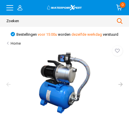
0
00u
worden
dezelfde werkdag
verstuurd
Gratis verzending
v
Home