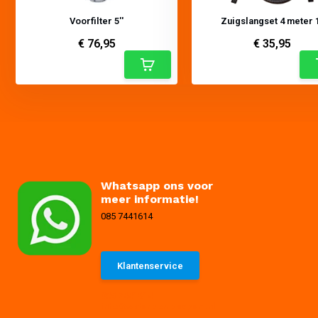
Voorfilter 5''
Zuigslangset 4 meter 
€ 76,95
€ 35,95
Whatsapp ons voor
meer informatie!
085 7441614
Klantenservice
085 7441614
info@waterpompexpert.nl