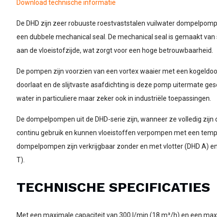
Download technische informatie
De DHD zijn zeer robuuste roestvaststalen vuilwater dompelpomp
een dubbele mechanical seal. De mechanical seal is gemaakt van sl
aan de vloeistofzijde, wat zorgt voor een hoge betrouwbaarheid.
De pompen zijn voorzien van een vortex waaier met een kogeldo
doorlaat en de slijtvaste asafdichting is deze pomp uitermate ges
water in particuliere maar zeker ook in industriële toepassingen.
De dompelpompen uit de DHD-serie zijn, wanneer ze volledig zijn
continu gebruik en kunnen vloeistoffen verpompen met een temp
dompelpompen zijn verkrijgbaar zonder en met vlotter (DHD A) en
T).
TECHNISCHE SPECIFICATIES
Met een maximale capaciteit van 300 l/min (18 m³/h) en een max