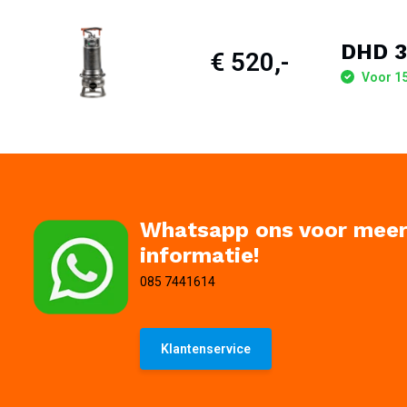
DHD 3
€ 520,-
Voor 15
Whatsapp ons voor mee
informatie!
085 7441614
Klantenservice