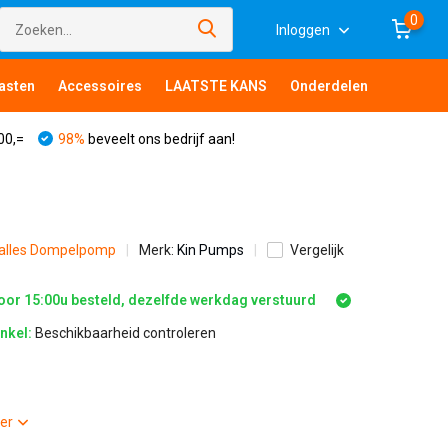
0
Inloggen
asten
Accessoires
LAATSTE KANS
Onderdelen
00,=
98%
beveelt ons bedrijf aan!
 alles Dompelpomp
Merk:
Kin Pumps
Vergelijk
or 15:00u besteld, dezelfde werkdag verstuurd
inkel:
Beschikbaarheid controleren
eer