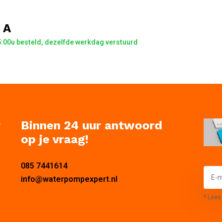
 A
:00u besteld, dezelfde werkdag verstuurd
r
Binnen 24 uur antwoord
op je vraag!
085 7441614
info@waterpompexpert.nl
* Lees