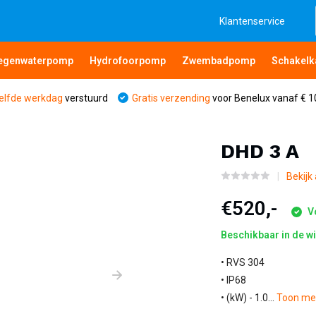
Klantenservice
egenwaterpomp
Hydrofoorpomp
Zwembadpomp
Schakelk
elfde werkdag
verstuurd
Gratis verzending
voor Benelux vanaf € 1
DHD 3 A
Bekijk
€520,-
Vo
Beschikbaar in de w
• RVS 304
• IP68
• (kW) - 1.0...
Toon m