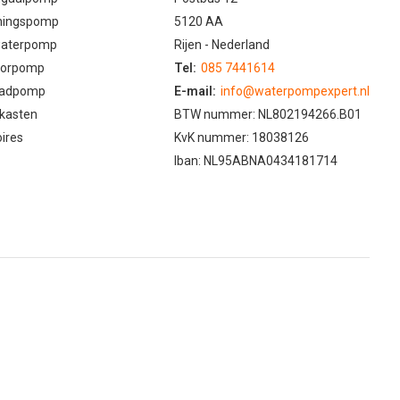
ningspomp
5120 AA
aterpomp
Rijen - Nederland
oorpomp
Tel:
085 7441614
adpomp
E-mail:
info@waterpompexpert.nl
kasten
BTW nummer: NL802194266.B01
ires
KvK nummer: 18038126
Iban: NL95ABNA0434181714