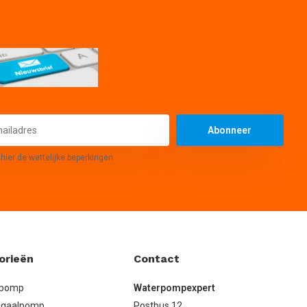
Abonneer
 hier de wettelijke beperkingen
orieën
Contact
lpomp
Waterpompexpert
ugaalpomp
Postbus 12