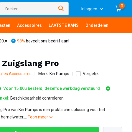
0
Inloggen
asten
Accessoires
LAATSTE KANS
Onderdelen
00,=
98%
beveelt ons bedrijf aan!
 Zuigslang Pro
 alles Accessoires
Merk:
Kin Pumps
Vergelijk
Voor 15:00u besteld, dezelfde werkdag verstuurd
inkel:
Beschikbaarheid controleren
g Pro van Kin Pumps is een praktische oplossing voor het
 hemelwater....
Toon meer