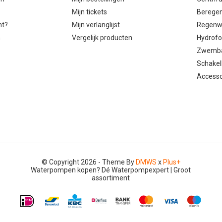
Mijn tickets
Berege
ht?
Mijn verlanglijst
Regenw
n
Vergelijk producten
Hydrof
Zwemb
Schakel
Accesso
© Copyright 2026 - Theme By
DMWS
x
Plus+
Waterpompen kopen? Dé Waterpompexpert | Groot
assortiment