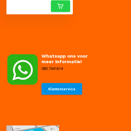
Whatsapp ons voor
meer informatie!
085 7441614
Klantenservice
085 7441614
info@waterpompexpert.nl