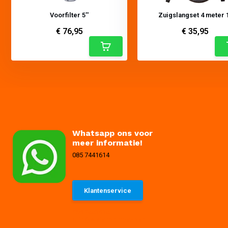
Voorfilter 5''
Zuigslangset 4 meter 
€ 76,95
€ 35,95
Whatsapp ons voor
meer informatie!
085 7441614
Klantenservice
085 7441614
info@waterpompexpert.nl