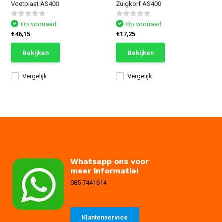
Voetplaat AS400
Zuigkorf AS400
Op voorraad
Op voorraad
€46,15
€17,25
Bekijken
Bekijken
Vergelijk
Vergelijk
Whatsapp ons voor
meer informatie!
085 7441614
Klantenservice