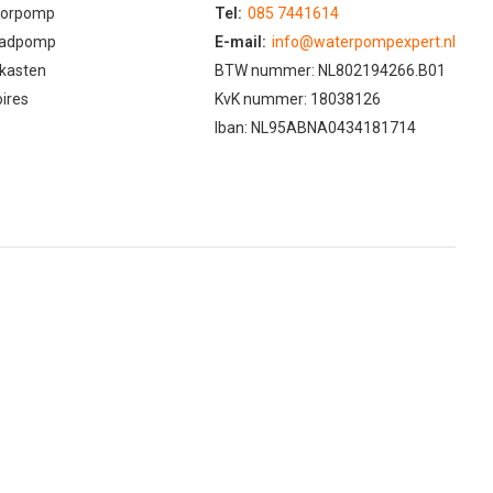
oorpomp
Tel:
085 7441614
adpomp
E-mail:
info@waterpompexpert.nl
kasten
BTW nummer: NL802194266.B01
ires
KvK nummer: 18038126
Iban: NL95ABNA0434181714