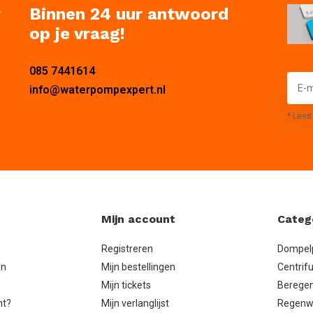
r
Binnen 24 uur antwoord
op je vraag!
085 7441614
info@waterpompexpert.nl
* Lees
Mijn account
Categ
Registreren
Dompe
en
Mijn bestellingen
Centrif
Mijn tickets
Berege
ht?
Mijn verlanglijst
Regenw