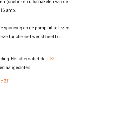
n' (snel in- en uitschakelen van de
 16 amp.
de spanning op de pomp uit te lezen
eze functie niet wenst heeft u
ding. Het alternatief de
T-KIT
den aangesloten.
c 2T
.