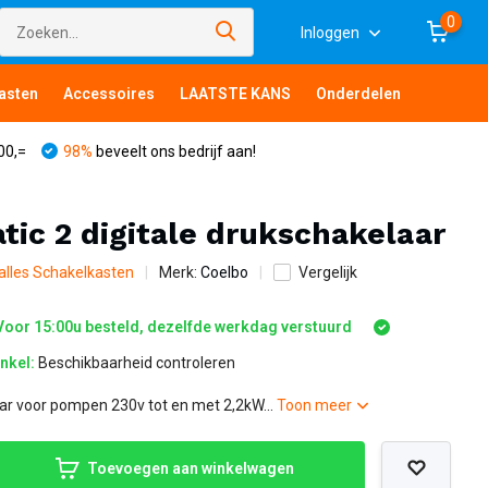
0
Inloggen
asten
Accessoires
LAATSTE KANS
Onderdelen
00,=
98%
beveelt ons bedrijf aan!
ic 2 digitale drukschakelaar
 alles Schakelkasten
Merk:
Coelbo
Vergelijk
oor 15:00u besteld, dezelfde werkdag verstuurd
inkel:
Beschikbaarheid controleren
aar voor pompen 230v tot en met 2,2kW...
Toon meer
Toevoegen aan winkelwagen