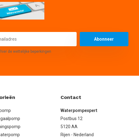
Abonneer
 hier de wettelijke beperkingen
orieën
Contact
lpomp
Waterpompexpert
ugaalpomp
Postbus 12
ningspomp
5120 AA
aterpomp
Rijen - Nederland