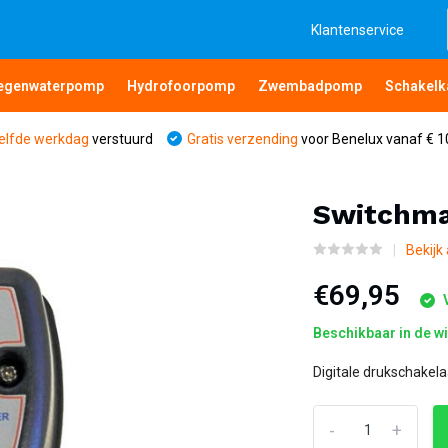
Klantenservice
egenwaterpomp
Hydrofoorpomp
Zwembadpomp
Schakelk
elfde werkdag
verstuurd
Gratis verzending
voor Benelux vanaf € 1
Switchmat
Bekijk
€69,95
V
Beschikbaar in de w
Digitale drukschakel
-
+