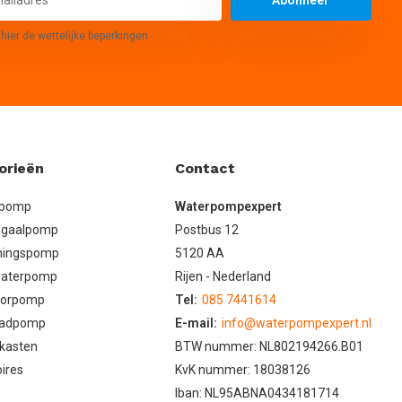
 hier de wettelijke beperkingen
orieën
Contact
lpomp
Waterpompexpert
ugaalpomp
Postbus 12
ningspomp
5120 AA
aterpomp
Rijen - Nederland
oorpomp
Tel:
085 7441614
adpomp
E-mail:
info@waterpompexpert.nl
kasten
BTW nummer: NL802194266.B01
ires
KvK nummer: 18038126
Iban: NL95ABNA0434181714