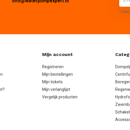
info@waterpompexpert.nl
* Lees
Mijn account
Categ
Registreren
Dompe
en
Mijn bestellingen
Centrif
Mijn tickets
Berege
ht?
Mijn verlanglijst
Regenw
n
Vergelijk producten
Hydrof
Zwemb
Schakel
Accesso