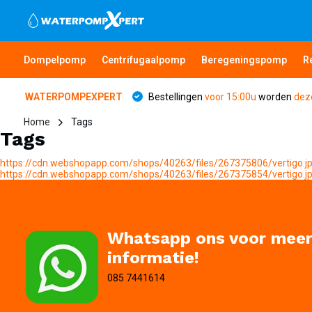
Dompelpomp
Centrifugaalpomp
Beregeningspomp
R
WATERPOMPEXPERT
Bestellingen
voor 15:00u
worden
dez
Home
Tags
Tags
https://cdn.webshopapp.com/shops/40263/files/267375806/vertigo.j
https://cdn.webshopapp.com/shops/40263/files/267375854/vertigo.j
Whatsapp ons voor mee
informatie!
085 7441614