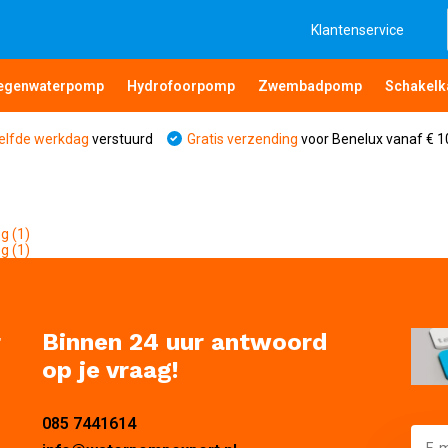
Klantenservice
egenwaterpomp
Hydrofoorpomp
Zwembadpomp
Schakelk
elfde werkdag
verstuurd
Gratis verzending
voor Benelux vanaf € 1
pg
(1)
pg
(1)
r
Binnen 24 uur antwoord
op je vraag!
085 7441614