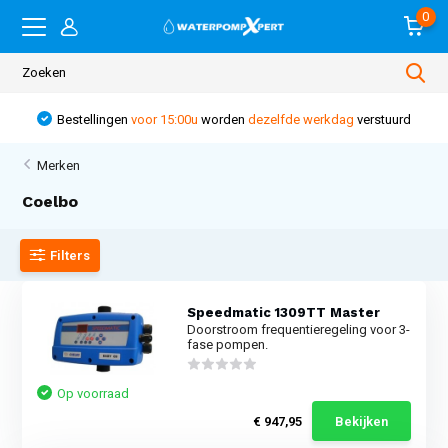
0
Bestellingen
voor 15:00u
worden
dezelfde werkdag
verstuurd
Merken
Coelbo
Filters
Speedmatic 1309TT Master
Doorstroom frequentieregeling voor 3-
fase pompen.
Op voorraad
€ 947,95
Bekijken