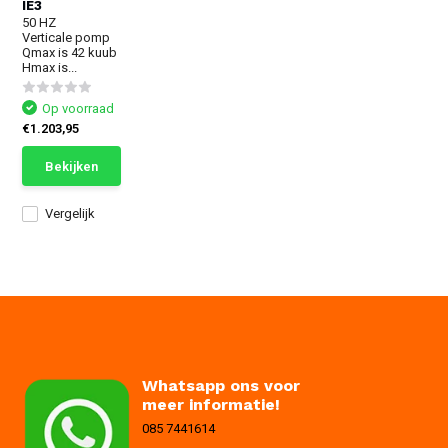
IE3
50 HZ
Verticale pomp
Qmax is 42 kuub
Hmax is...
Op voorraad
€1.203,95
Bekijken
Vergelijk
Whatsapp ons voor
meer informatie!
085 7441614