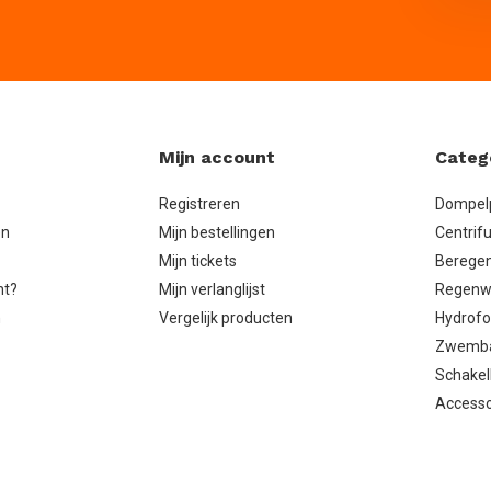
Mijn account
Categ
Registreren
Dompe
en
Mijn bestellingen
Centrif
Mijn tickets
Berege
ht?
Mijn verlanglijst
Regenw
n
Vergelijk producten
Hydrof
Zwemb
Schakel
Accesso