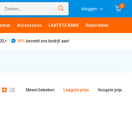
0
Inloggen
asten
Accessoires
LAATSTE KANS
Onderdelen
00,=
98%
beveelt ons bedrijf aan!
Meest bekeken
Laagste prijs
Hoogste prijs