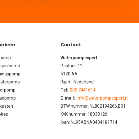
orieën
Contact
lpomp
Waterpompexpert
ugaalpomp
Postbus 12
ningspomp
5120 AA
aterpomp
Rijen - Nederland
oorpomp
Tel:
085 7441614
adpomp
E-mail:
info@waterpompexpert.nl
kasten
BTW nummer: NL802194266.B01
ires
KvK nummer: 18038126
Iban: NL95ABNA0434181714