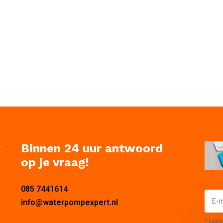
r
Binnen 24 uur antwoord
op je vraag!
085 7441614
info@waterpompexpert.nl
* Lees