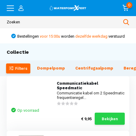
0
Bestellingen
voor 15:00u
worden
dezelfde werkdag
verstuurd
Collectie
Dompelpomp
Centrifugaalpomp
Bere
Filters
Communicatiekabel
Speedmatic
Communicatie kabel om 2 Speedmatic
frequentieregel...
Op voorraad
€ 9,95
Bekijken