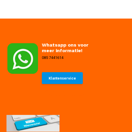
Whatsapp ons voor
meer informatie!
085 7441614
Klantenservice
085 7441614
info@waterpompexpert.nl