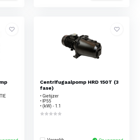
omp
Centrifugaalpomp HRD 150T (3
fase)
TIE
• Gietijzer
• IP55
• (kW) - 1.1