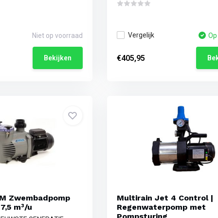
Vergelijk
Niet op voorraad
Op
€405,95
Bekijken
Bek
0M Zwembadpomp
Multirain Jet 4 Control |
17,5 m³/u
Regenwaterpomp met
Pompsturing