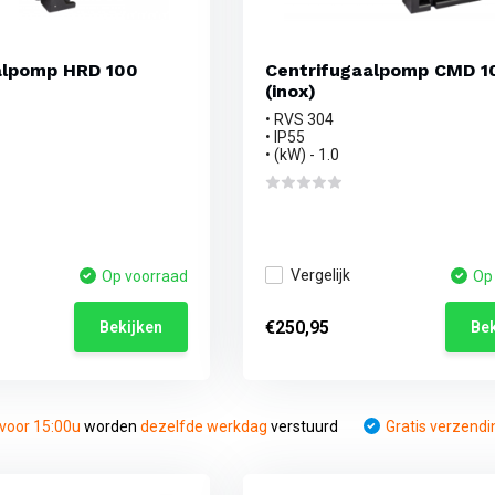
alpomp HRD 100
Centrifugaalpomp CMD 1
(inox)
• RVS 304
• IP55
• (kW) - 1.0
Vergelijk
Op voorraad
Op
€250,95
Bekijken
Bek
voor 15:00u
worden
dezelfde werkdag
verstuurd
Gratis verzendi