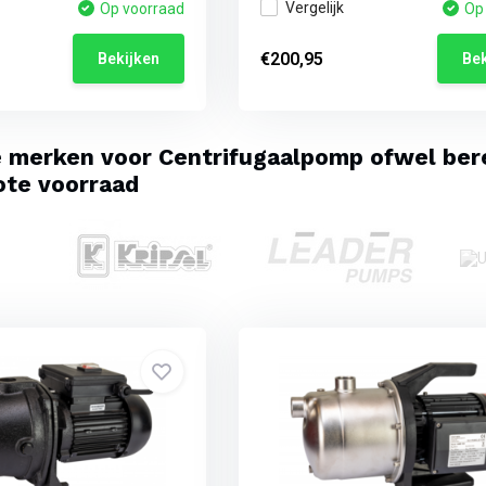
Vergelijk
Op voorraad
Op
€200,95
Bekijken
Bek
e merken voor Centrifugaalpomp ofwel b
ote voorraad