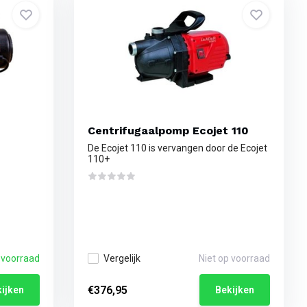
Centrifugaalpomp Ecojet 110
De Ecojet 110 is vervangen door de Ecojet
110+
 voorraad
Vergelijk
Niet op voorraad
€376,95
ijken
Bekijken