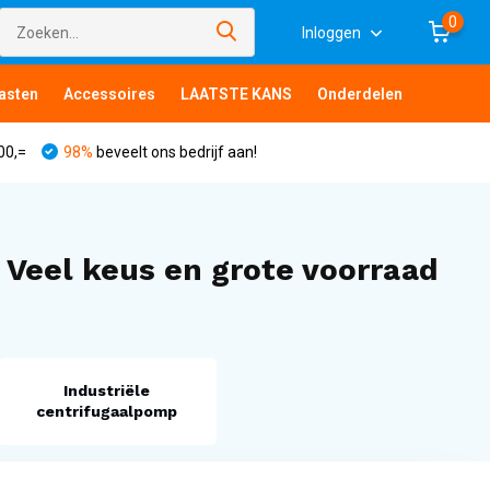
0
Inloggen
asten
Accessoires
LAATSTE KANS
Onderdelen
00,=
98%
beveelt ons bedrijf aan!
eel keus en grote voorraad
Industriële
centrifugaalpomp