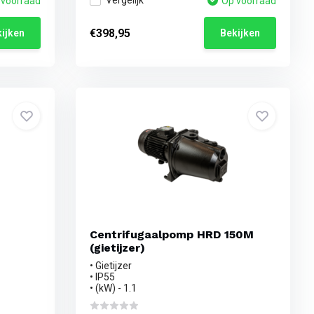
Vergelijk
 voorraad
Op voorraad
€398,95
ijken
Bekijken
Centrifugaalpomp HRD 150M
(gietijzer)
• Gietijzer
• IP55
• (kW) - 1.1