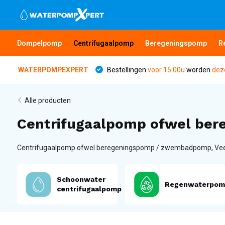
Dompelpomp
Centrifugaalpomp
Beregeningspomp
R
WATERPOMPEXPERT
Bestellingen
voor 15:00u
worden
dez
Alle producten
Centrifugaalpomp ofwel ber
Centrifugaalpomp ofwel beregeningspomp / zwembadpomp, Veel
Schoonwater
Regenwaterpom
centrifugaalpomp