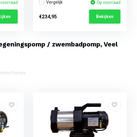
Vergelijk
 voorraad
Op voorraad
€234,95
ijken
Bekijken
eregeningspomp / zwembadpomp, Veel