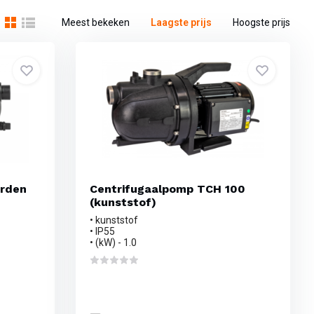
Meest bekeken
Laagste prijs
Hoogste prijs
arden
Centrifugaalpomp TCH 100
(kunststof)
• kunststof
• IP55
• (kW) - 1.0