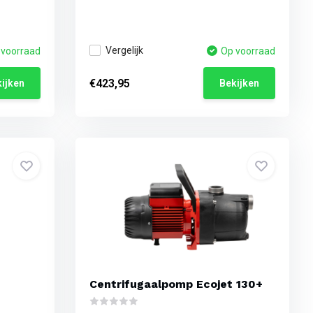
Vergelijk
 voorraad
Op voorraad
€423,95
ijken
Bekijken
Centrifugaalpomp Ecojet 130+