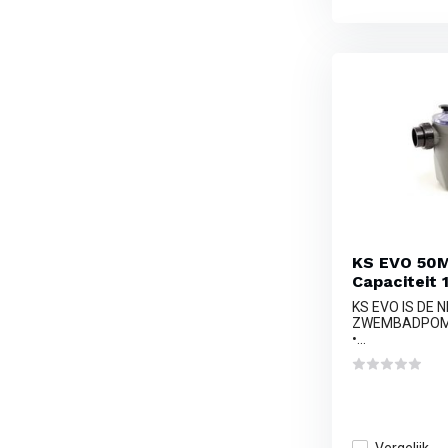
KS EVO 50
Capaciteit 
KS EVO IS DE 
ZWEMBADPO
•...