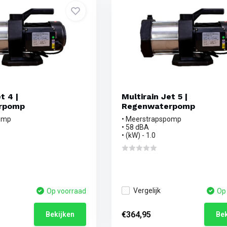
t 4 |
Multirain Jet 5 |
rpomp
Regenwaterpomp
omp
• Meerstrapspomp
• 58 dBA
• (kW) - 1.0
Vergelijk
Op voorraad
Op
€364,95
Bekijken
Bek