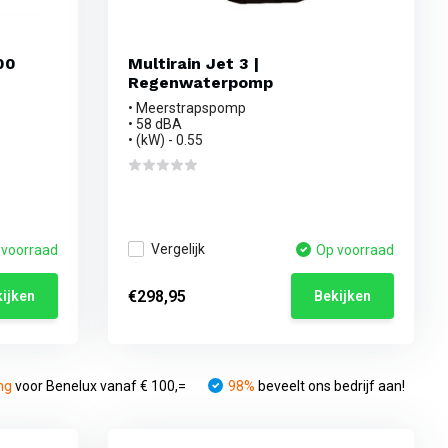
00
Multirain Jet 3 |
Regenwaterpomp
• Meerstrapspomp
• 58 dBA
• (kW) - 0.55
Vergelijk
 voorraad
Op voorraad
€298,95
ijken
Bekijken
ng
voor Benelux vanaf € 100,=
98%
beveelt ons bedrijf aan!