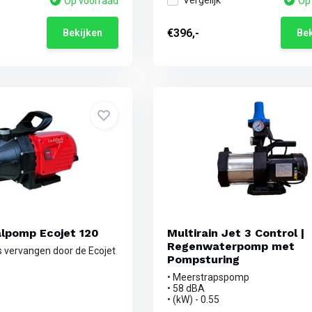
Vergelijk
Op voorraad
Op
€396,-
Bekijken
Bek
alpomp Ecojet 120
Multirain Jet 3 Control |
Regenwaterpomp met
s vervangen door de Ecojet
Pompsturing
• Meerstrapspomp
• 58 dBA
• (kW) - 0.55