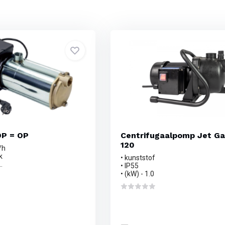
OP = OP
Centrifugaalpomp Jet G
120
/h
k
• kunststof
.
• IP55
• (kW) - 1.0