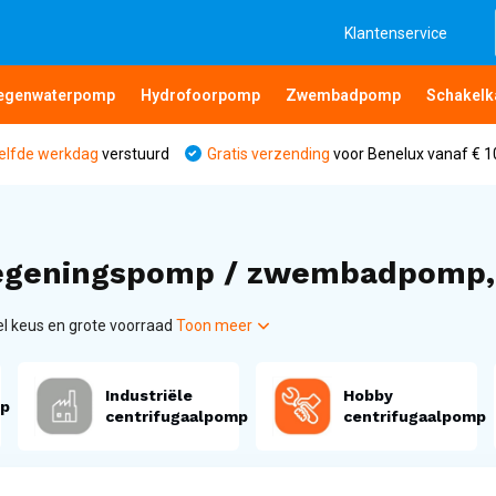
Klantenservice
egenwaterpomp
Hydrofoorpomp
Zwembadpomp
Schakelk
elfde werkdag
verstuurd
Gratis verzending
voor Benelux vanaf € 1
egeningspomp / zwembadpomp, V
 keus en grote voorraad
Toon meer
Industriële
Hobby
p
centrifugaalpomp
centrifugaalpomp