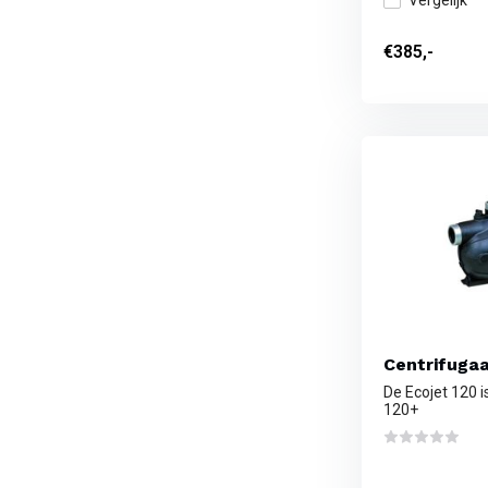
Vergelijk
€385,-
Centrifuga
De Ecojet 120 i
120+